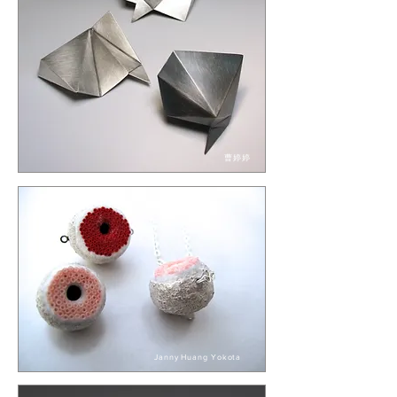
曹婷婷
Janny Huang Yokota