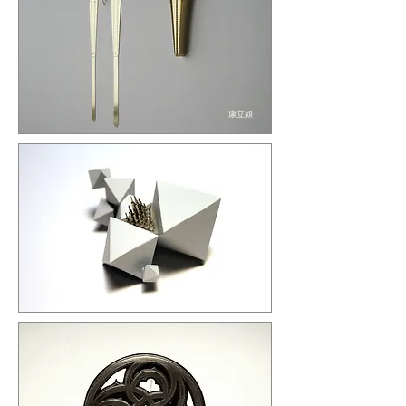
康立潁
林蒼玄