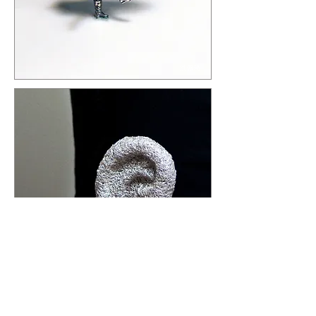
洪佩琦
紀宇芳