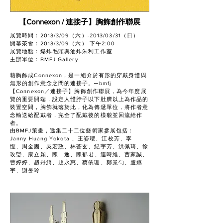
【Connexon / 連接子】胸飾創作聯展
展覽時間：2013/3/09（六）-2013/03/31（日）
開幕茶會：2013/3/09（六） 下午2:00
展覽地點：爆炸毛頭與油炸朱利工作室
主辦單位：BMFJ Gallery
藉胸飾成Connexon，是一組介於有形的穿戴身體與
無形的創作意念之間的連接子。─bmfj
【Connexon／連接子】胸飾創作聯展，為今年度展
覽的重要開端，設定人體脖子以下肚臍以上為作品的
裝置空間，胸飾就落於此，化為傳遞單位，將作者意
念輸送給配戴者，完全了配戴後的樣貌並回流給作
者。
由BMFJ策畫，邀集二十二位藝術家參展包括：
Janny Huang Yokota 、王姿瓔、江枚芳、李
恆、周金團、吳宏政、林蒼玄、紀宇芳、洪佩琦、徐
玫瑩、康立穎、陳 逸、陳郁君、連時維、曹家誠、
曹婷婷、趙丹綺、趙永惠、蔡依珊、鄭景勻、盧嬿
宇、謝旻玲