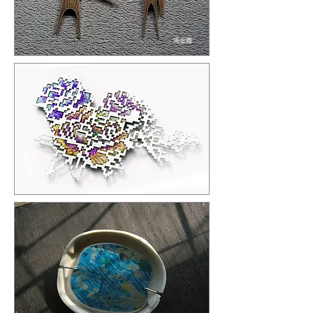
周金團
李 恆