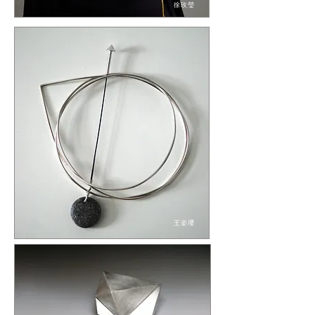
徐玫瑩
王姿瓔