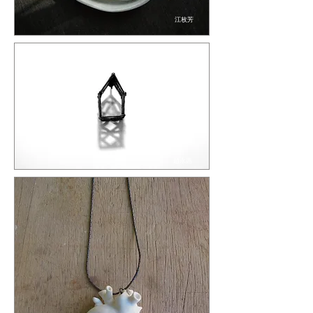
江枚芳
趙永惠