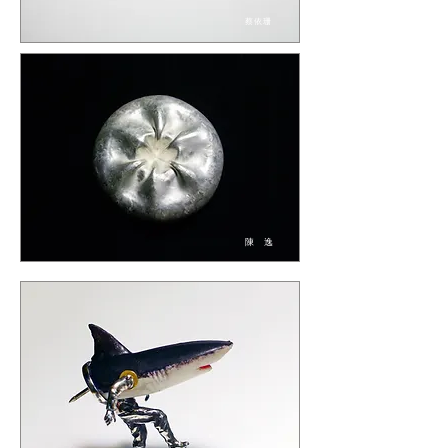
蔡依珊
陳 逸