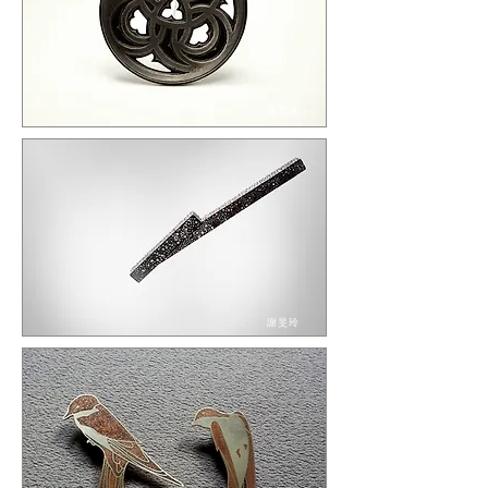
吳宏政
謝旻玲