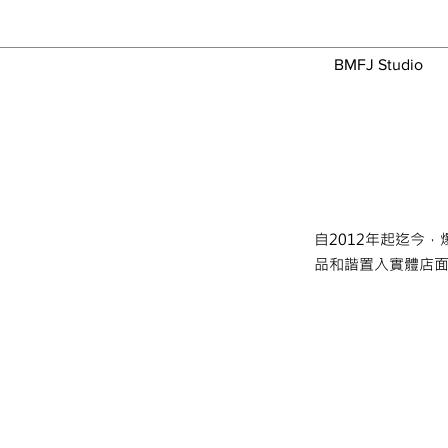
BMFJ Studio
自2012年起迄今
品和諧置入實體店
這裡 那裡
首
飾
創
作
聯