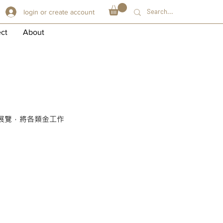
login or create account
ect
About
場展覽，將各類金工作
019 WINGS OF THE TIGER
老
虎
的
翅
膀