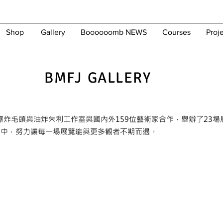
Shop
Gallery
Boooooomb NEWS
Courses
Proj
BMFJ
GALLERY
，爆炸毛頭與油炸朱利工作室與國內外159位藝術家合作，舉辦了23
面中，
努力讓每一場展覽能與更多觀者不期而遇。
2019 UNORTHODOX
2
Double
Solo
Exhibition
by
Sarah
Perkins
&