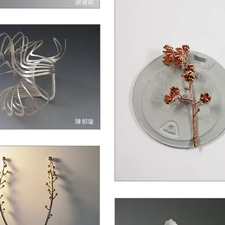
謝俊龍
陳郁璇