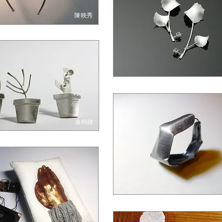
陳映秀
連時維