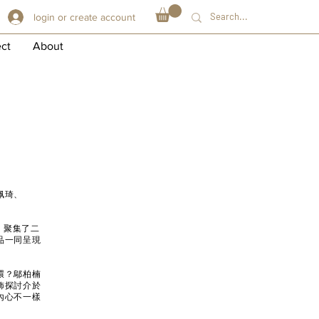
login or create account
ect
About
佩琦、
活動，聚集了二
品一同呈現
環？鄔柏楠
飾探討介於
內心不一樣