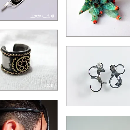
王意婷+王安琪
吳宏政