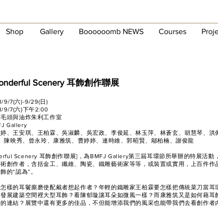
Shop
Gallery
Boooooomb NEWS
Courses
Proj
onderful Scenery
耳飾創作聯展
/7(六)-9/29(日)
9/7(六)下午2:00
炸毛頭與油炸朱利工作室
Gallery
意婷、王安琪、王柏霖、吳淑麟、吳宏政、李俊延、林玉萍、林蒼玄、胡慧琴、洪
璇、陳映秀、曾永玲、康雅筑、曹婷婷、連時維、郭昭賢、鄔柏楠、謝俊龍
onderful Scenery 耳飾創作聯展]，為BMFJ Gallery第三屆耳環節所舉辦的特展
藝術創作者，含括金工、纖維、陶瓷、鐵雕藝術家等等，或裝置或實用，上百件作
飾的“認為”。
用怎樣的耳鬢廝磨使配戴者想起作者？年輕的鐵雕家王柏霖要怎樣把傳統菜刀當耳
來發展建築空間裡大型耳飾？看陳郁璇讓耳朵如微風一樣？而康雅筑又是如何藉耳
活的連結？展覽中還有更多的佳品，不但能增添我們的風采也能帶我們去看創作者