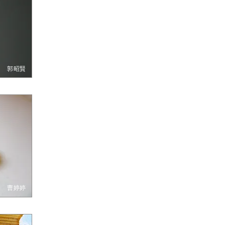
郭昭賢
曹婷婷