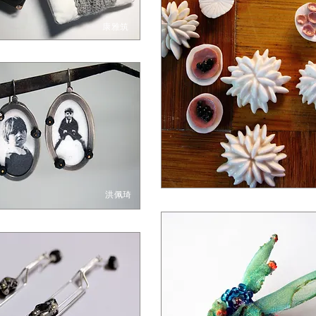
康雅筑
洪佩琦