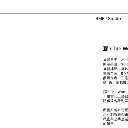
BMFJ Studio
森 / The W
展覽日期：2013/9
開幕茶會：2013/
展覽地點：爆
主辦單位：BMFJ 
參展作者：王
陳 逸、陳郁
[森/ The W
十位當代工藝
將傳達各種對耳
藝術家曾永玲
用穿刺與懸掛
私密與公共生
的風景。