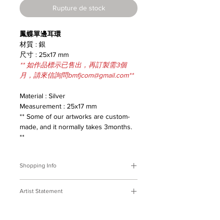
Rupture de stock
鳳蝶單邊耳環
材質 : 銀
尺寸 : 25x17 mm
** 如作品標示已售出，再訂製需3個
月，請來信詢問bmfjcom@gmail.com**
Material : Silver
Measurement : 25x17 mm
** Some of our artworks are custom-
made, and it normally takes 3months.
**
Shopping Info
付款方式 :
我們接受轉帳匯款。
Artist Statement
※部分商品需要重新訂製，需要3個月
時間處理，如果您趕時間或有特殊訂製
原生
‧
台灣
的要求，請先來信bmfjcom@gmail.com
這塊土地用她的美好滋養著我們，僅以